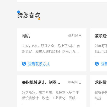
猜您喜欢
司机
08月06日
35岁，B本。双证齐全，马上下A本！有
过年可
跑长途，和拉大超的经验！以前开九米
低压电
六，渣土车
查看联系方式
查
兼职机械设计、制图、设备改造
08月06日
求职保
急之所急，想之所想。愿把本人多年非
最好是
标设备设计、改造、工艺优化、图纸制
勿扰
作和分解的经验与您分享。 真诚合作，