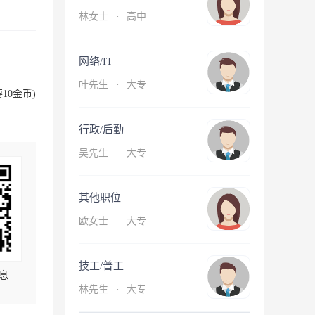
林女士
·
高中
网络/IT
叶先生
·
大专
10金币)
行政/后勤
吴先生
·
大专
其他职位
欧女士
·
大专
技工/普工
息
林先生
·
大专