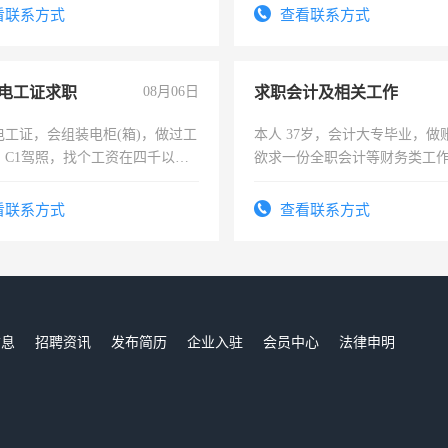
有高低压电工证和十几年工作
看联系方式
查看联系方式
电工证求职
08月06日
求职会计及相关工作
电工证，会组装电柜(箱)，做过工
本人 37岁，会计大专毕业，做
；C1驾照，找个工资在四千以
欲求一份全职会计等财务类工
强县以外需要有住宿，保险勿扰
计证
看联系方式
查看联系方式
信息
招聘资讯
发布简历
企业入驻
会员中心
法律申明
们