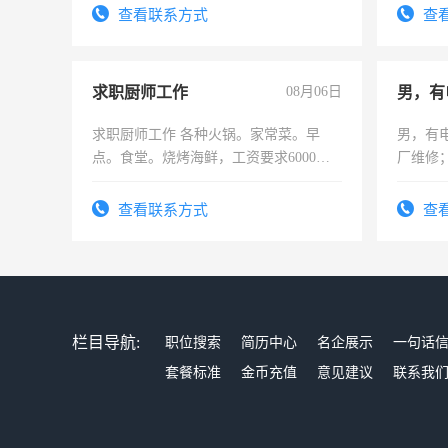
结识有识之士，共享未来。
查看联系方式
查
求职厨师工作
08月06日
男，有
求职厨师工作 各种火锅。家常菜。早
男，有
点。食堂。烧烤海鲜，工资要求6000以
厂维修
上
上，枣
电话
查看联系方式
查
栏目导航:
职位搜索
简历中心
名企展示
一句话
套餐标准
金币充值
意见建议
联系我