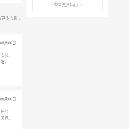
查看更多简历
看更多信息
08月06日
座安装，
零活。
08月06日
销售经
安类保安
维修水电