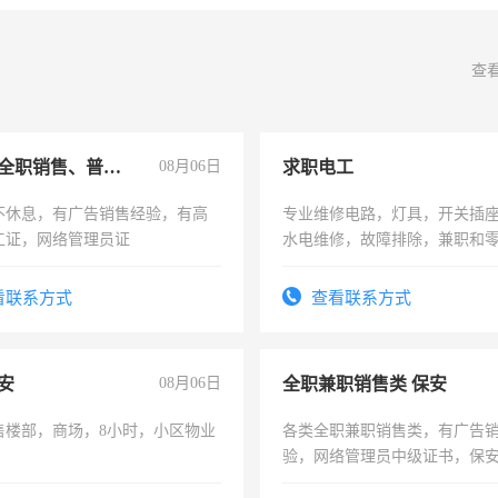
查
兼职或全职销售、普工、维修
08月06日
求职电工
不休息，有广告销售经验，有高
专业维修电路，灯具，开关插
工证，网络管理员证
水电维修，故障排除，兼职和
看联系方式
查看联系方式
安
08月06日
全职兼职销售类 保安
售楼部，商场，8小时，小区物业
各类全职兼职销售类，有广告
验，网络管理员中级证书，保
队长，形象岗或幼儿园保安，